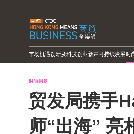
市场机遇
创新及科技
创业新声
可持续发展
时
时尚创意
贸发局携手Ha
师“出海” 亮