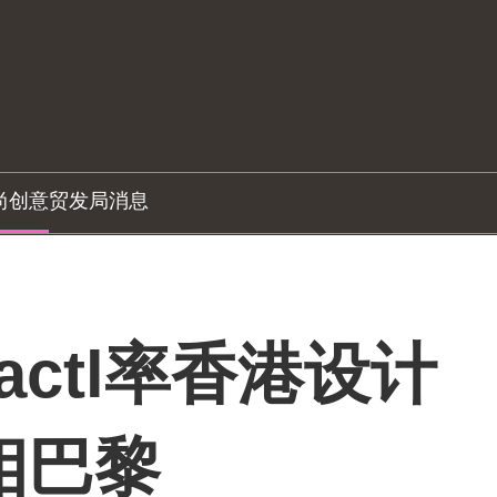
尚创意
贸发局消息
ctl率香港设计
相巴黎