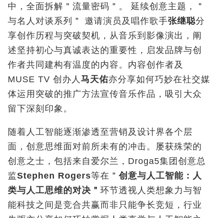
中，全面拆解＂流量密码＂。 延续创意主题，＂
与名人对谈系列＂ 邀请演员及唱作歌手
张继聪
分
享创作历程与突破契机，从音乐到影像演出，阐
述坚持初心与真诚表达的重要性，启发品牌与创
作者共同建构有温度的内容。内容创作者及
MUSE TV 创办人
马天佑
亦分享如何巧妙在社交媒
体运用突破的推广方法宣传音乐作品，吸引大众
留下深刻印象。
随着人工智能逐渐渗透至营销及设计界各个层
面，创意思维面对前所未有的冲击。屡获殊荣的
创意之士，包括来自爱尔兰，Droga5集团创意总
监
Stephen Rogers
等在＂
创意与人工智能：人
类与人工思维的对决＂
环节透视人类想象力与智
能科技之间是竞合共赢而非只能争长竞短，行业