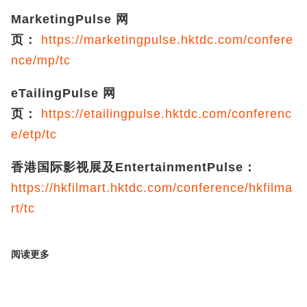
MarketingPulse
网
页：
https://marketingpulse.hktdc.com/confere
nce/mp/tc
eTailingPulse
网
页：
https://etailingpulse.hktdc.com/conferenc
e/etp/tc
香港国际影视展及
EntertainmentPulse
：
https://hkfilmart.hktdc.com/conference/hkfilma
rt/tc
阅读更多