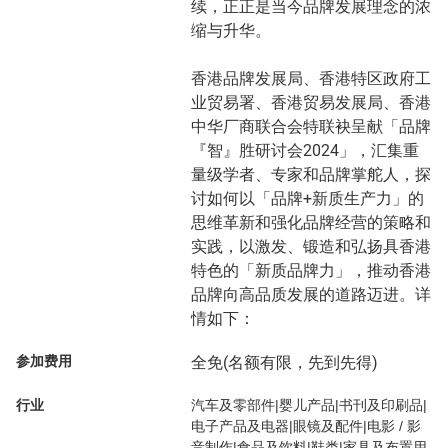
续，正正是当今品牌发展理念的浓
缩与升华。
香港品牌发展局、香港特区政府工
业贸易署、香港贸易发展局、香港
中华厂商联合会特联袂呈献「品牌
『智』胜研讨会2024」，汇集重
量级学者、专家和品牌掌舵人，探
讨如何以「品牌+新质生产力」的
思维革新和强化品牌经营的策略和
实践，以激发、锻造和弘扬具香港
特色的「新质品牌力」，推动香港
品牌向高品质发展的道路迈进。详
情如下：
参加费用
全免(名额有限，先到先得)
行业
汽车及零部件|婴儿产品|书刊及印刷品|
电子产品及电器|眼镜及配件|电影 / 影
音制作|食品及饮料|鞋类|家具及布置用