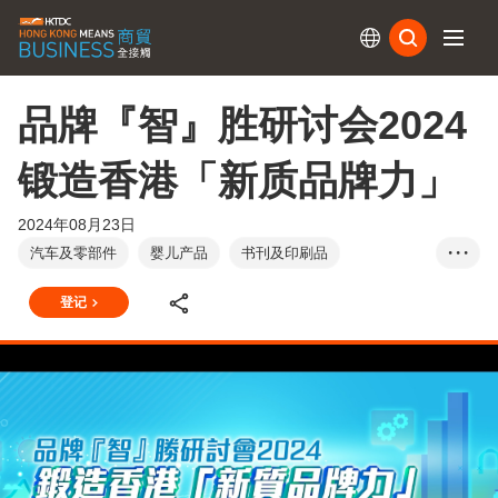
订阅
品牌『智』胜研讨会2024
锻造香港「新质品牌力」
2024年08月23日
汽车及零部件
婴儿产品
书刊及印刷品
• • •
电子产品及电器
眼镜及配件
电影 / 影音制作
登记
食品及饮料
鞋类
家具及布置用品
成衣、纺织及配件
礼品及赠品
手袋及旅行用品
健康及美容产品
家庭用品
珠宝
照明产品
医疗用品及医药
包装材料
宠物及宠物用品
摄影器材
运动用品
文具及办公室设备用品
玩具及游戏
钟表