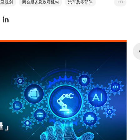
筑及规划
商会服务及政府机构
汽车及零部件
• • •
容服务
书刊及印刷品
建造服务
建筑材料
服务
化学品
计算机及外围设备
设计服务
器
工程服务
环保用品
环保服务
活动筹划
作
金融及投资
食品及饮料
鞋类
织及配件
礼品及赠品
手袋及旅行用品
五金
资讯科技服务
保险
知识产权
律服务
专利授权
照明产品
传媒
医疗及保健服务
医疗用品及医药
物及宠物用品
摄影器材
印刷服务
公共关系
原材料
房地产服务
专业产品
运动用品
库服务
测量
科技
电讯服务
电讯
旅游