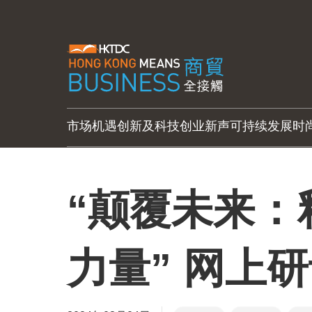
市场机遇
创新及科技
创业新声
可持续发展
时
“颠覆未来：
力量” 网上