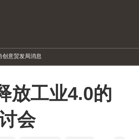
尚创意
贸发局消息
释放工业4.0的
研讨会