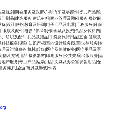
筑及规划|商会服务及政府机构|汽车及零部件|婴儿产品|银
及印刷品|建造服务|建筑材料|商业管理及顾问服务|餐饮服
设备|设计服务|教育及培训|电子产品及电器|工程服务|环保
|眼镜及配件|电影 / 影音制作|金融及投资|食品及饮料|鞋
衣、纺织及配件|礼品及赠品|手袋及旅行用品|五金|健康及
讯科技服务|保险|知识产权|室内设计服务|珠宝|法律服务|专
管理及运输服务|机械|传媒|医疗及保健服务|医疗用品及医
|宠物及宠物用品|摄影器材|印刷服务|公共关系|出版服务|品
房地产服务|专业产品|运动用品|文具及办公室设备用品|仓
服务|电讯|旅游|玩具及游戏|钟表
.org