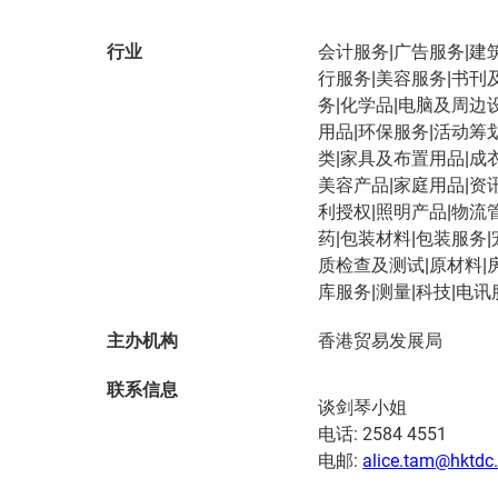
行业
会计服务|广告服务|建
行服务|美容服务|书刊
务|化学品|电脑及周边
用品|环保服务|活动筹划
类|家具及布置用品|成
美容产品|家庭用品|资
利授权|照明产品|物流
药|包装材料|包装服务
质检查及测试|原材料|
库服务|测量|科技|电讯
主办机构
香港贸易发展局
联系信息
谈剑琴小姐
电话: 2584 4551
电邮:
alice.tam@hktdc