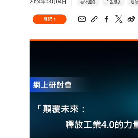
2024年03月04日
会计服务
广告服务
建
婴儿产品
银行服务
美
登记
商业管理及顾问服务
餐饮
教育及培训
电子产品及电
眼镜及配件
电影 / 影音制
家具及布置用品
成衣、纺
健康及美容产品
家庭用品
室内设计服务
珠宝
法
物流管理及运输服务
机械
包装材料
包装服务
宠
出版服务
质量检查及测试
文具及办公室设备用品
仓
玩具及游戏
钟表