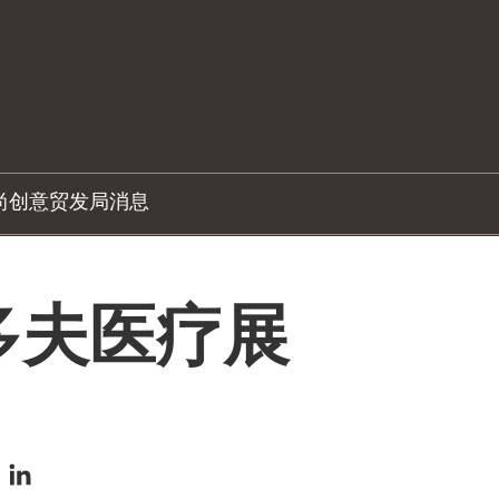
尚创意
贸发局消息
尔多夫医疗展