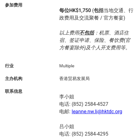
参加费用
每位HK$1,750
(
包括
当地交通、行
政费用及交流聚餐 / 官方餐宴)
以上费用
不包括
：机票、酒店住
宿、签证申请、保险、餐饮费(官
方餐宴除外)及个人开支费用等。
行业
Multiple
主办机构
香港贸易发展局
联系信息
李小姐
电话: (852) 2584-4527
电邮:
leanne.nw.li@hktdc.org
吕小姐
电话: (852) 2584-4295