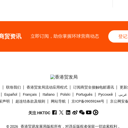
商贸资讯
立即订阅，助你掌握环球营商动态
登记
们
联络我们
香港贸发局流动应用程式
订阅商贸全接触电邮通讯
更新
Español
Français
Italiano
Polski
Português
Pусский
عربى
策声明
超连结条款及细则
网站导航
京ICP备09059244号
京公网安备 1
关注 HKTDC
© 2026
香港贸易发展局版权所有，对违反版权者保留一切追索权利 。