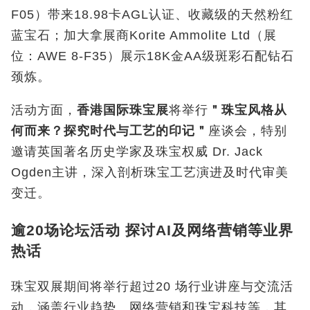
F05
）带来
18.98
卡
AGL
认证、收藏级的天然粉红
蓝宝石；加大拿展商
Korite Ammolite Ltd
（展
位：
AWE 8-F35
）展示
18K
金
AA
级斑彩石配钻石
颈炼。
活动方面，
香港国际珠宝展
将举行
＂珠宝风格从
何而来？探究时代与工艺的印记＂
座谈会，特别
邀请英国著名历史学家及珠宝权威 Dr. Jack
Ogden
主讲，深入剖析珠宝工艺演进及时代审美
变迁。
逾20场论坛活动 探讨AI及网络营销等业界
热话
珠宝双展期间将举行超过20
场行业讲座与交流活
动，涵盖行业趋势、网络营销和珠宝科技等，其