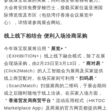
参观珠宝双展的买家，同时感受香港独有魅力。
大会将安排免费穿梭巴士，接载买家往返亚洲国
际博览馆及市区（包括湾仔香港会议展览中
心），详情请参阅展会网站。
线上线下相结合 便利入场洽商采购
今年珠宝双展将沿用＂
展览
+
＂
（EXHIBITION+
）线上线下融合模式，除了在展
会现场采购，由
2
月
23
日至
3
月
13
日，＂
商对易
＂
(Click2Match
）的人工智能会为展商及买家提供
线上商贸配对。在场买家则可利用＂
扫码易
＂
（
Scan2Match
）扫描展商的二维码，于展会期间
或之后随时随地于线上洽谈。在买家入场方面，
＂
香港贸发局商贸平台
＂流动应用程式（
HKTDC
Marketplace App
）及两展的官方网页都提供网上