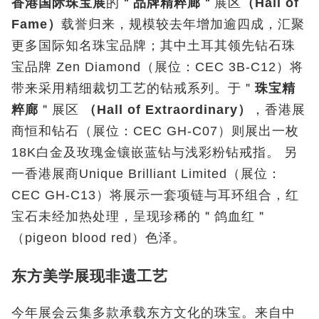
香港国际珠宝展
的
＂品牌精粹廊＂
展区
（
Hall of
Fame
）
载誉归来，规模较去年增加逾四成，汇聚
更多国际知名珠宝品牌；其中土耳其领先钻石珠
宝品牌
Zen Diamond
（展位：
CEC 3B-C12
）将
带来采用精细裁切工艺的钻戒系列。于＂
珠宝精
粹廊
＂展区
（
Hall of Extraordinary
）
，香港展
商恒和钻石（展位：
CEC GH-C07
）则展出一枚
18K
白金及玫瑰金镶嵌蓝钻与浅彩粉钻戒指。 另
一香港展商
Unique Brilliant Limited
（展位：
CEC GH-C13
）将展示一套项链与耳环组合，红
宝石未经加热处理，呈现珍稀的＂鸽血红＂
（
pigeon blood red
）色泽。
东方美学展现非遗工艺
今年展会云集多款承载东方文化的珠宝。来自中