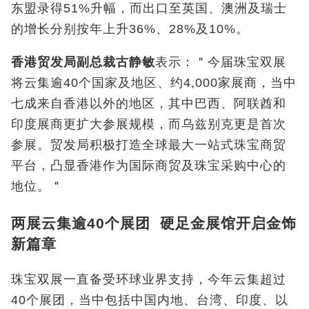
东盟录得
51%
升幅，而出口至英国、澳洲及瑞士
的增长分别按年上升
36%
、
28%
及
10%
。
香港贸发局副总裁古静敏
表示：＂今届珠宝双展
将云集逾40
个国家及地区、约
4,000
家展商，当中
七成来自香港以外的地区，其中巴西、阿联酋和
印度展商更扩大参展规模，而乌兹别克更是首次
参展。贸发局积极打造全球最大一站式珠宝商贸
平台，凸显香港作为国际商贸及珠宝采购中心的
地位。＂
两展云集逾40个展团 硬足金展馆开启金饰
新篇章
珠宝双展一直备受环球业界支持，今年云集超过
40
个展团，当中包括中国内地、台湾、印度、以