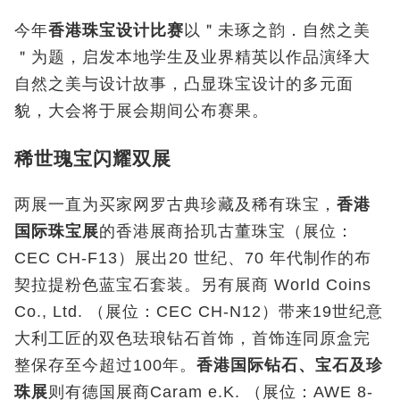
今年
香港珠宝设计比赛
以＂未琢之韵．自然之美
＂为题，启发本地学生及业界精英以作品演绎大
自然之美与设计故事，凸显珠宝设计的多元面
貌，大会将于展会期间公布赛果。
稀世瑰宝闪耀双展
两展一直为买家网罗古典珍藏及稀有珠宝，
香港
国际珠宝展
的香港展商拾玑古董珠宝（展位：
CEC CH-F13
）展出
20
世纪、
70
年代制作的布
契拉提粉色蓝宝石套装。另有展商
World Coins
Co., Ltd.
（展位：
CEC CH-N12
）带来
19
世纪意
大利工匠的双色珐琅钻石首饰，首饰连同原盒完
整保存至今超过
100
年。
香港国际钻石、宝石及珍
珠展
则有德国展商
Caram e.K.
（展位：
AWE 8-