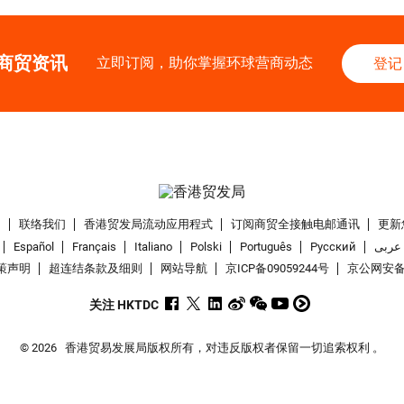
商贸资讯
立即订阅，助你掌握环球营商动态
登记
们
联络我们
香港贸发局流动应用程式
订阅商贸全接触电邮通讯
更新
Español
Français
Italiano
Polski
Português
Pусский
عربى
策声明
超连结条款及细则
网站导航
京ICP备09059244号
京公网安备 1
关注 HKTDC
© 2026
香港贸易发展局版权所有，对违反版权者保留一切追索权利 。