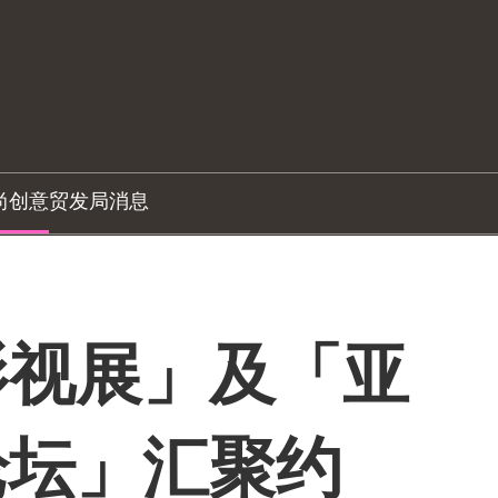
尚创意
贸发局消息
影视展」及「亚
论坛」汇聚约