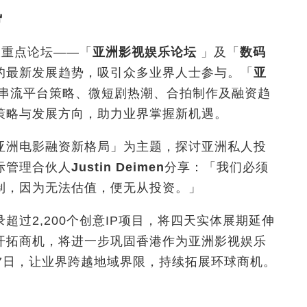
势
重点论坛——「
亚洲影视娱乐论坛
」
及「
数码
的最新发展趋势，吸引众多业界人士参与。「
亚
串流平台策略、微短剧热潮、合拍制作及融资趋
策略与发展方向，助力业界掌握新机遇。
亚洲电影融资新格局
」
为主题，探讨亚洲私人投
际管理合伙人
Justin Deimen
分享：「我们必须
制，因为无法估值，便无从投资。
」
超过2,200个创意IP项目，将四天实体展期延伸
开拓商机，将进一步巩固香港作为亚洲影视娱乐
7日，让业界跨越地域界限，持续拓展环球商机。