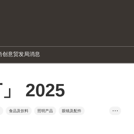
尚创意
贸发局消息
 2025
食品及饮料
照明产品
眼镜及配件
• • •
摄影器材
运动用品
文具及办公室设备用品
及旅行用品
成衣、纺织及配件
电子产品及电器