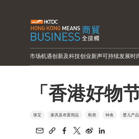
市场机遇
创新及科技
创业新声
可持续发展
时
「香港好物节」
珠宝
家具及布置用品
鞋类
钟表
婴儿产品
宠物及宠物用品
计算机及外围设备
礼品及赠品
家庭用品
玩具及游戏
医疗用品及医药
手袋