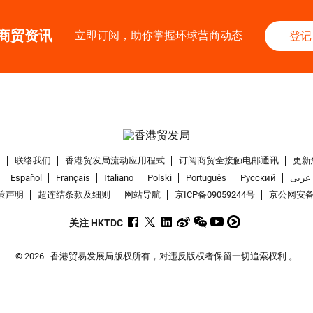
商贸资讯
立即订阅，助你掌握环球营商动态
登记
们
联络我们
香港贸发局流动应用程式
订阅商贸全接触电邮通讯
更新
Español
Français
Italiano
Polski
Português
Pусский
عربى
策声明
超连结条款及细则
网站导航
京ICP备09059244号
京公网安备 1
关注 HKTDC
© 2026
香港贸易发展局版权所有，对违反版权者保留一切追索权利 。