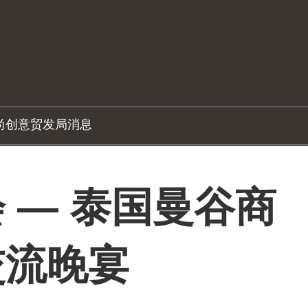
尚创意
贸发局消息
 — 泰国曼谷商
交流晚宴