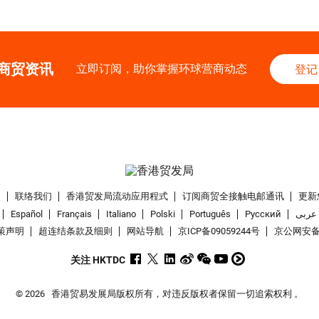
商贸资讯
立即订阅，助你掌握环球营商动态
登记
们
联络我们
香港贸发局流动应用程式
订阅商贸全接触电邮通讯
更新
Español
Français
Italiano
Polski
Português
Pусский
عربى
策声明
超连结条款及细则
网站导航
京ICP备09059244号
京公网安备 1
关注 HKTDC
© 2026
香港贸易发展局版权所有，对违反版权者保留一切追索权利 。