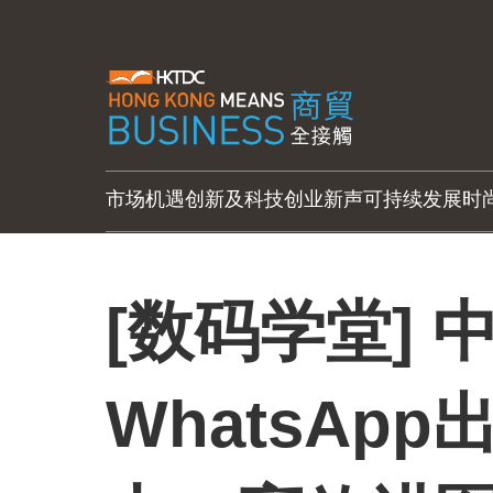
市场机遇
创新及科技
创业新声
可持续发展
时
[数码学堂] 
WhatsAp