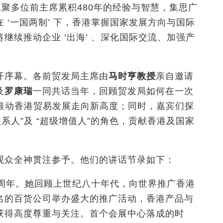
汇聚多位前主席累积480年的经验与智慧，集思广
 ‘一国两制’ 下，香港掌握国家发展方向与国际
继续推动企业 ‘出海’ 、深化国际交流、加强产
开序幕。各前贸发局主席由
马时亨教授
亲自邀请
及
罗康瑞
一同共话当年，回顾贸发局如何在一次
，推动香港贸易发展走向新高度；同时，嘉宾们探
系人”及 “超级增值人”的角色，贡献香港及国家
观众全神贯注参予。他们的讲话节录如下：
周年。
她
回顾上世纪八十年代，向世界推广香港
名的百货公司举办盛大的推广活动，香港产品与
获得高度尊重与关注。首个会展中心落成的时