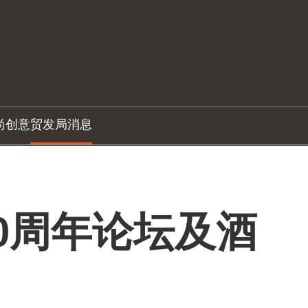
尚创意
贸发局消息
0周年论坛及酒