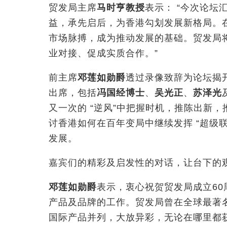
贸发局主席
马时亨教授
表示： “今次论坛
益，承先启后，为香港勾划发展新格局。在
市场脉搏，成为推动发展的基础。贸发局将
业对接、促成实质合作。”
前主席
邓莲如勋爵
透过录像致辞为论坛揭
出席，包括
冯国经博士
、
吴光正
、
苏泽光
又一次的 “逆风”中把握时机，推陈出新
讨香港如何在百年变局中继续发挥 “超级联
发展。
嘉宾们的精彩及启发性的对话，让台下的
邓莲如勋爵
表示，衷心祝贺贸发局成立60
产品及品牌的工作。贸发局曾在全球最著
国际产品并列，大放异彩，无论在哪里都