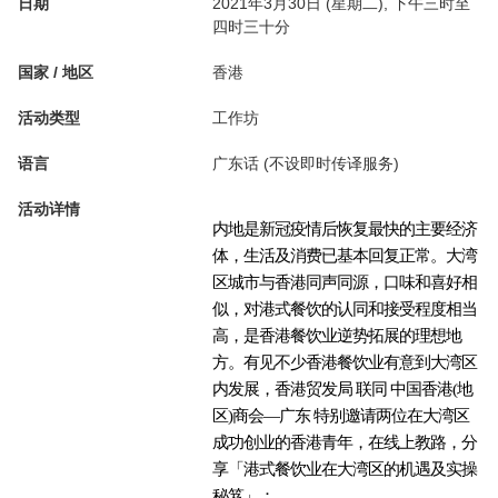
日期
2021年3月30日 (星期二), 下午三时至
四时三十分
国家 / 地区
香港
活动类型
工作坊
语言
广东话 (不设即时传译服务)
活动详情
内地是新冠疫情后恢复最快的主要经济
体，生活及消费已基本回复正常。大湾
区城市与香港同声同源，口味和喜好相
似，对港式餐饮的认同和接受程度相当
高，是香港餐饮业逆势拓展的理想地
方。有见不少香港餐饮业有意到大湾区
内发展，香港贸发局 联同 中国香港(地
区)商会—广东 特别邀请两位在大湾区
成功创业的香港青年，在线上教路，分
享「港式餐饮业在大湾区的机遇及实操
秘笈」：