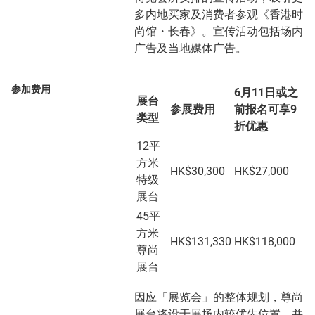
多内地买家及消费者参观《香港时
尚馆・长春》。宣传活动包括场内
广告及当地媒体广告。
参加费用
6月11日或之
展台
参展费用
前报名可享9
类型
折优惠
12平
方米
HK$30,300
HK$27,000
特级
展台
45平
方米
HK$131,330
HK$118,000
尊尚
展台
因应「展览会」的整体规划，尊尚
展台将设于展场内较优先位置，并