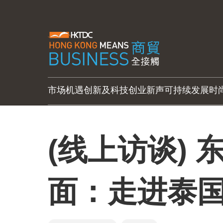
市场机遇
创新及科技
创业新声
可持续发展
时
(线上访谈)
面：走进泰