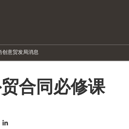
尚创意
贸发局消息
 外贸合同必修课