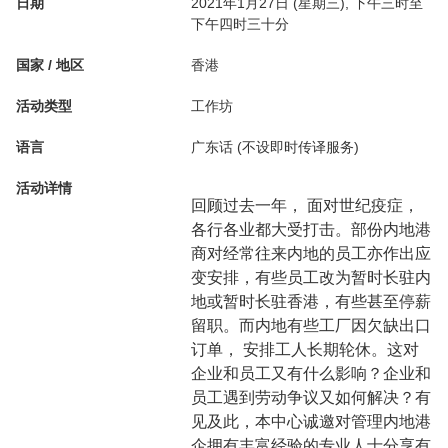
日期
2021年1月27日 (星期三), 下午三时至
下午四时三十分
国家 / 地区
香港
活动类型
工作坊
语言
广东话 (不设即时传译服务)
活动详情
回顾过去一年， 面对世纪疫症，
各行各业都大受打击。部份内地港
商对经常往来内地的员工亦作出应
变安排，有些员工改为暂时长驻内
地或暂时长驻香港，有些甚至停薪
留职。而内地有些工厂因欠缺出口
订单， 安排工人长期轮休。这对
企业和员工又有什么影响？企业和
员工遇到劳动争议又如何解决？有
见及此，本中心诚邀对管理内地港
企拥有丰富经验的专业人士分享有