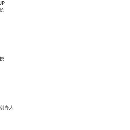
JP
长
授
ss 创办人