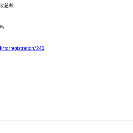
政总裁
席
k/tc/registration/240