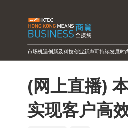
市场机遇
创新及科技
创业新声
可持续发展
时
(网上直播)
实现客户高