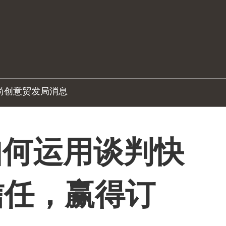
尚创意
贸发局消息
 如何运用谈判快
信任，赢得订