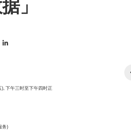
数据」
期五), 下午三时至下午四时正
服务)