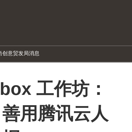
尚创意
贸发局消息
-box 工作坊：
：善用腾讯云人