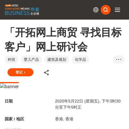
订阅
「开拓网上商贸 寻找目标
客户」网上研讨会
科技
婴儿产品
建筑及规划
化学品
• • •
设计服务
汽车及零部件
礼品及赠品
登记
健康及美容产品
珠宝
宠物及宠物用品
玩具及游戏
钟表
教育及培训
计算机及外围设备
资讯科技服务
电讯服务
日期
2020年5月22日 (星期五), 下午3时30
香港
分至下午5时正
国家 / 地区
香港, 香港