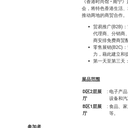
《香港时尚馆 • 南宁》是
会，将特色香港生活、
推动两地的商贸合作。
贸易推广(B2B
代理商、分销商
商安排免费商贸
零售展销(B2C
力，藉此建立和
第一天至第三天
展品范围
D区2层展
:
电子产品
厅
设备和汽
B区1层展
:
食品、家
厅
等。
参加者