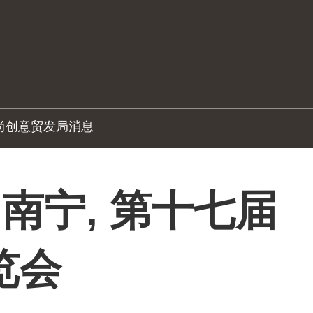
尚创意
贸发局消息
 南宁, 第十七届
览会