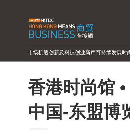
市场机遇
创新及科技
创业新声
可持续发展
时
香港时尚馆 •
中国-东盟博