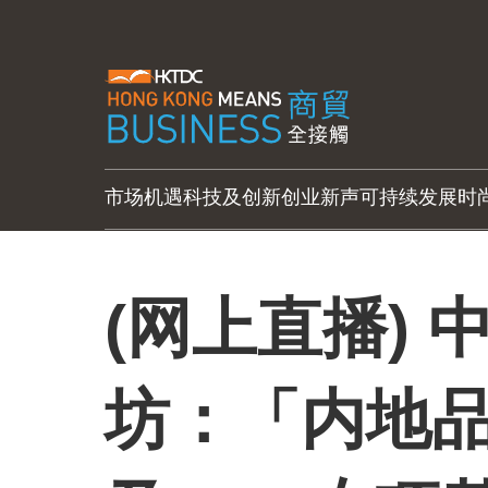
市场机遇
科技及创新
创业新声
可持续发展
时
(网上直播)
坊：「内地