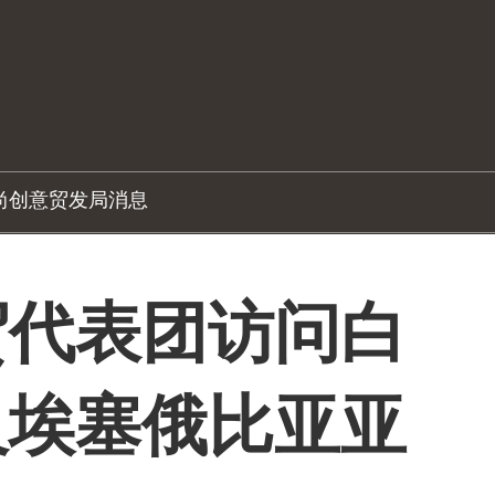
尚创意
贸发局消息
贸代表团访问白
及埃塞俄比亚亚