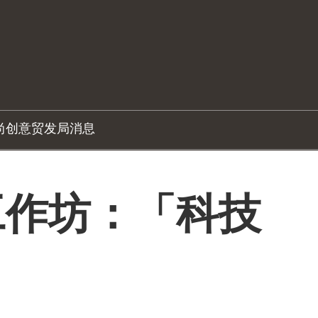
尚创意
贸发局消息
工作坊：「科技
」