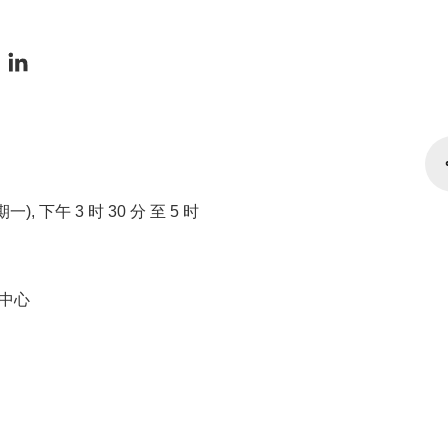
星期一), 下午 3 时 30 分 至 5 时
中心