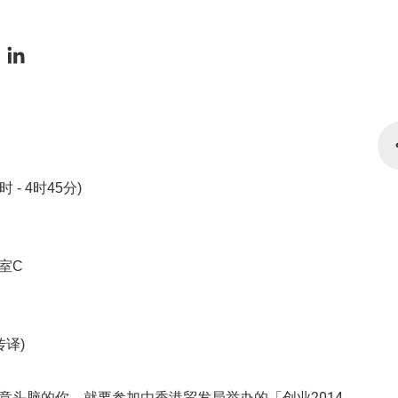
时 - 4时45分)
室C
传译)
意头脑的你，就要参加由香港贸发局举办的「创业2014