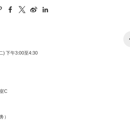
) 下午3:00至4:30
室C
务）