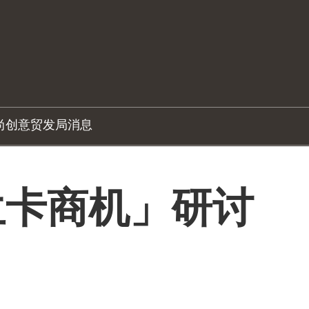
尚创意
贸发局消息
兰卡商机」研讨