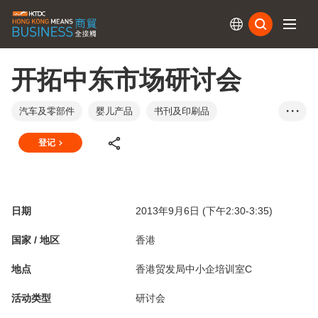
订阅
开拓中东市场研讨会
汽车及零部件
婴儿产品
书刊及印刷品
• • •
建筑材料
计算机及外围设备
电子产品及电器
登记
环保用品
眼镜及配件
食品及饮料
鞋类
家具及布置用品
成衣、纺织及配件
礼品及赠品
手袋及旅行用品
五金
健康及美容产品
日期
2013年9月6日 (下午2:30-3:35)
家庭用品
珠宝
照明产品
机械
医疗用品及医药
包装材料
宠物及宠物用品
国家 / 地区
香港
摄影器材
运动用品
文具及办公室设备用品
地点
香港贸发局中小企培训室C
电讯
玩具及游戏
钟表
香港
活动类型
研讨会