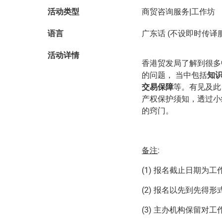
活动类型
商贸咨询服务|工作坊
语言
广东话 (不设即时传译
活动详情
香港贸发局了解到很多
的问题， 当中包括
知
交易保障
等。有见及此
产权保护须知，透过小
的窍门。
备注
:
(1) 报名截止日期为
(2) 报名以先到先得
(3) 主办机构保留对