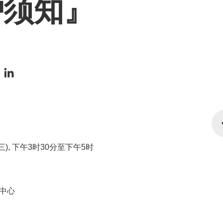
护须知』
期三), 下午3时30分至下午5时
中心