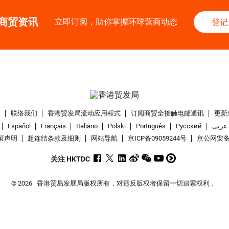
商贸资讯
立即订阅，助你掌握环球营商动态
登记
们
联络我们
香港贸发局流动应用程式
订阅商贸全接触电邮通讯
更新
Español
Français
Italiano
Polski
Português
Pусский
عربى
策声明
超连结条款及细则
网站导航
京ICP备09059244号
京公网安备 1
关注 HKTDC
© 2026
香港贸易发展局版权所有，对违反版权者保留一切追索权利 。