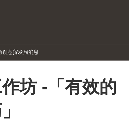
尚创意
贸发局消息
作坊 -「有效的
巧」