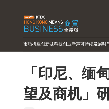
市场机遇
创新及科技
创业新声
可持续发展
时
「印尼、缅
望及商机」