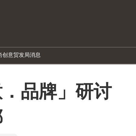
尚创意
贸发局消息
意．品牌」研讨
都