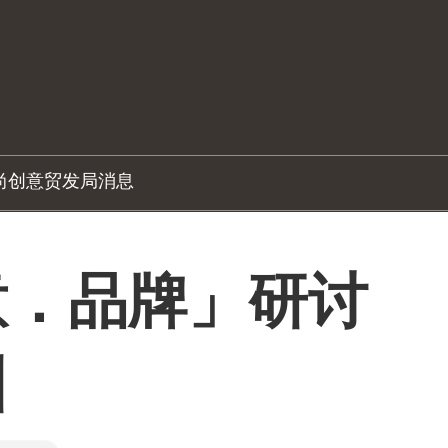
尚创意
贸发局消息
意．品牌」研讨
州