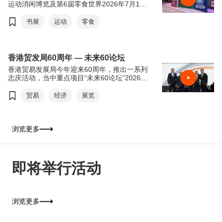
运动消闲博览及第6届零食世界2026年7月15
日至21日于香港会议展览中心举行。今年书展
以“从香港阅读世界：文创传承．旅悦人生”，
书展
运动
零食
希望透过阅读带领读者从香港出发，探索世界
各地的历史、文化和生活风貌。来自世界各地
的作家、学者和文化界人士将齐聚香港交流分
享，进一步彰显香港作为中外文化艺术交流中
香港贸发局60周年 — 未来60论坛
心的独特优势。连同同期举行的运动消闲博览
香港贸易发展局今年迎来60周年，推出一系列
及零食世界，三展共吸引超过770家参展商参
志庆活动，当中重点项目“未来60论坛”2026年
与，为市民及旅客带来集阅读、运动及美食于
6月16日于香港会议展览中心举行。“未来60论
一身的丰富体验，是这个夏天最精彩的盛事之
坛”以“回顾与前瞻”为主轴，由贸发局前主席邓
贸易
经济
展览
一。
莲如勋爵透过录像致辞为论坛揭开序幕。贸发
局主席马时亨教授，亲自邀请多位贸发局前主
席包括冯国经博士、吴光正、苏泽光及罗康瑞
担任论坛嘉宾，并担任主持，共同回顾香港经
浏览更多
济由制造基地转型为国际金融及贸易中心的历
程，探讨香港如何在百年变局中继续发挥“超
级联系人”及“超级增值人”的角色。
即将举行活动
浏览更多