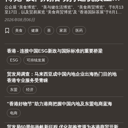
大健康之旅！
公众展 “美食博览”、 “美与健生活博览”、 “美食商贸博览”、于8月13
至17日，以及贸易展览 “美食商贸博览”及 “香港国际茶展”于8月13
至15日假湾仔香港会议展览中心举行。茶展将再次全面开放予业内
2026年08月06日
人士及持票公众进场。由现代化中医药国际协会联同香港贸发局及
十大科研机构携手举办的国际现代化中医药及健康产品会议（中医
美食
健康
茶
家居
医药
药会议）亦于8月13至15日举行。
香港 - 连接中国ESG新政与国际标准的重要桥梁
ESG
可持续发展
贸发局调查：马来西亚成中国内地企业出海热门目的地
香港专业服务受青睐
东盟
经济
“香港好物节”助力港商把握中国内地及东盟电商蓝海
电商
贸发局60周年扬帆新征程 优化架构资源为本港商贸开新