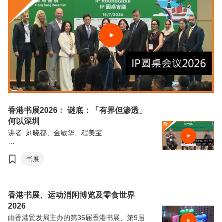
香港书展2026﹕ 谜底：「有界但渗透」
何以深圳
讲者: 刘晓都、金敏华、程美宝
由香港贸易发展局（香港贸发局）主办的第36
届香港书展，连同香港运动消闲博览及零食世
书展
界，将于7月15日至21日（星期三至星期二）
于香港会议展览中心举行。今年三项展览合共
汇聚超过770家展商，来自约30个国家及地
区，为入场人士带来集阅读、运动与消闲于一
香港书展、运动消闲博览及零食世界
体的盛夏旅程。
2026
由香港贸发局主办的第36届香港书展、第9届