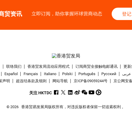
商贸资讯
立即订阅，助你掌握环球营商动态
登记
们
联络我们
香港贸发局流动应用程式
订阅商贸全接触电邮通讯
更新
Español
Français
Italiano
Polski
Português
Pусский
عربى
策声明
超连结条款及细则
网站导航
京ICP备09059244号
京公网安备 1
关注 HKTDC
© 2026
香港贸易发展局版权所有，对违反版权者保留一切追索权利 。