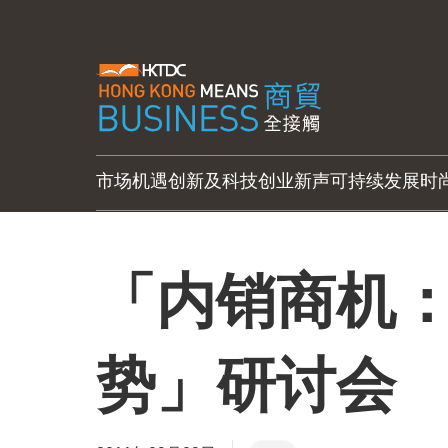
市场机遇
创新及科技
创业新声
可持续发展
时
「内销商机
势」研讨会