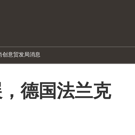
尚创意
贸发局消息
展，德国法兰克