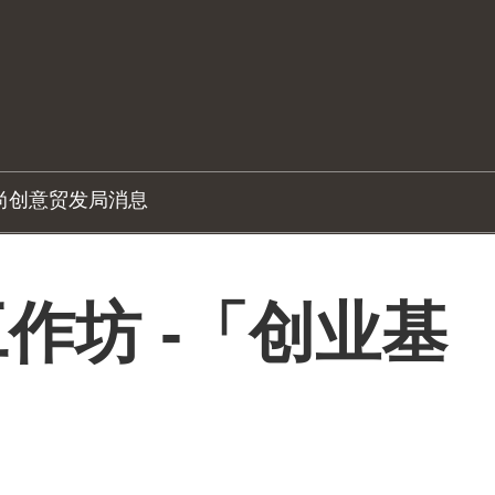
尚创意
贸发局消息
作坊 -「创业基
」