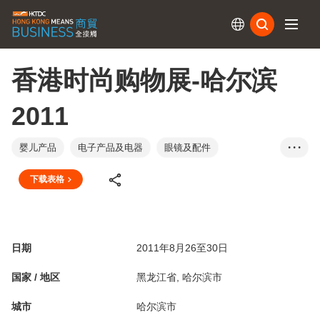
订阅
香港时尚购物展-哈尔滨
2011
婴儿产品
电子产品及电器
眼镜及配件
• • •
食品及饮料
鞋类
家具及布置用品
下载表格
成衣、纺织及配件
礼品及赠品
手袋及旅行用品
健康及美容产品
家庭用品
珠宝
运动用品
玩具及游戏
钟表
中国内地
日期
2011年8月26至30日
国家 / 地区
黑龙江省, 哈尔滨市
城市
哈尔滨市