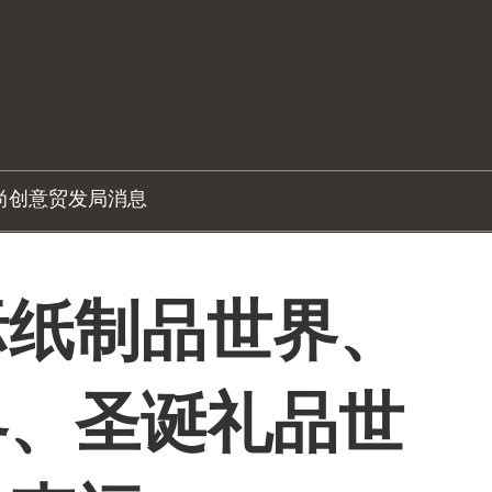
尚创意
贸发局消息
际纸制品世界、
界、圣诞礼品世