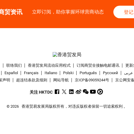
商贸资讯
立即订阅，助你掌握环球营商动态
登记
们
联络我们
香港贸发局流动应用程式
订阅商贸全接触电邮通讯
更新
Español
Français
Italiano
Polski
Português
Pусский
عربى
策声明
超连结条款及细则
网站导航
京ICP备09059244号
京公网安备 1
关注 HKTDC
© 2026
香港贸易发展局版权所有，对违反版权者保留一切追索权利 。